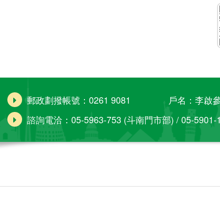
郵政劃撥帳號：0261 9081 戶名：李啟
諮詢電洽：05-5963-753 (斗南門市部) / 05-5901