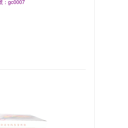
：gc0007