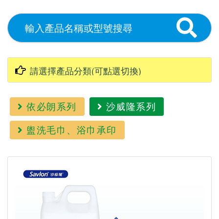
依必朗系列
沙威隆系列
盥洗毛巾、浴巾承印