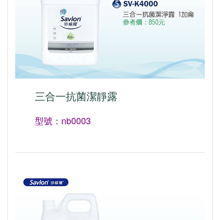
三合一抗菌潔靜露
型號：nb0003