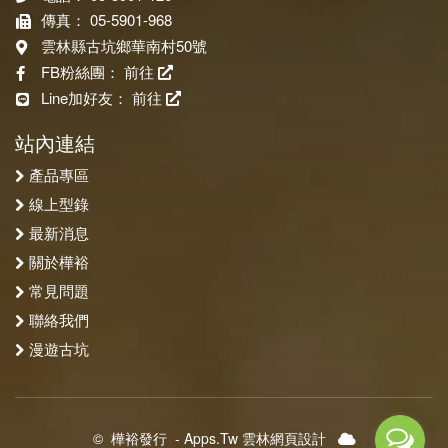
傳真： 05-5901-968
雲林縣古坑鄉華南村50號
FB粉絲團：
前往
Line加好友：
前往
站內連結
產品專區
線上型錄
最新消息
關於樺裕
常見問題
聯絡我們
漫遊古坑
©
樺裕發行
-
Apps.Tw 雲林網頁設計