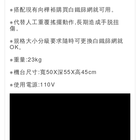
※搭配現有向樺裕購買白鐵篩網就可用。
※代替人工重覆搖擺動作,長期造成手脱扭
傷。
※規格大小分級要求隨時可更換白鐵篩網就
OK。
※重量:23kg
※機台尺寸:寬50X深55X高45cm
※使用電源:110V